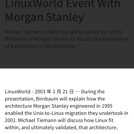
LinuxWorld Event With
選
択
Morgan Stanley
し
て
Michael Tiemann of Red Hat will be joined by Jeffrey
く
Birnbaum of Morgan Stanley to discuss the importance
だ
of architecture in the enterprise
さ
い
LinuxWorld
-
2003 年 1 月 21 日
—
During the
presentation, Birnbaum will explain how the
architecture Morgan Stanley engineered in 1995
enabled the Unix-to-Linux migration they undertook in
2001. Michael Tiemann will discuss how Linux fit
within, and ultimately validated, that architecture.