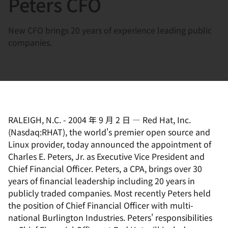
Peters CFO
選
択
New CFO brings 20 years of experience leading public
し
companies.
て
く
だ
さ
い
RALEIGH, N.C.
-
2004 年 9 月 2 日
—
Red Hat, Inc.
(Nasdaq:RHAT), the world's premier open source and
Linux provider, today announced the appointment of
Charles E. Peters, Jr. as Executive Vice President and
Chief Financial Officer. Peters, a CPA, brings over 30
years of financial leadership including 20 years in
publicly traded companies. Most recently Peters held
the position of Chief Financial Officer with multi-
national Burlington Industries. Peters' responsibilities