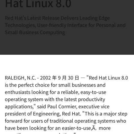
Hat Linux 8.0
選
択
Red Hat's Latest Release Delivers Leading Edge
し
Technologies, User-friendly Interface for Personal and
て
Small Business Computing
く
だ
さ
い
RALEIGH, N.C.
-
2002 年 9 月 30 日
—
"Red Hat Linux 8.0
is the perfect choice for small businesses and
enthusiasts looking for a reliable, easy-to-use
operating system with the latest productivity
applications," said Paul Cormier, executive vice
president of Engineering, Red Hat. "This is a major step
forward for users of traditional operating systems who
have been looking for an easier-to-use,Ã‚ more