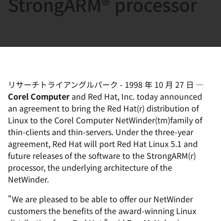
StrongARM® processor
選
択
し
て
く
だ
さ
リサーチトライアングルパーク
-
1998 年 10 月 27 日
—
Corel Computer
and Red Hat, Inc. today announced
い
an agreement to bring the Red Hat(r) distribution of
Linux to the Corel Computer NetWinder(tm)family of
thin-clients and thin-servers. Under the three-year
agreement, Red Hat will port Red Hat Linux 5.1 and
future releases of the software to the StrongARM(r)
processor, the underlying architecture of the
NetWinder.
"We are pleased to be able to offer our NetWinder
customers the benefits of the award-winning Linux