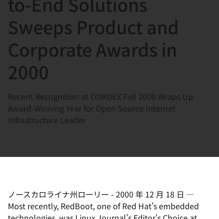
to-End Solutions
選
択
Sweeps Product and
し
Corporate Awards in
て
く
2000
だ
さ
Recent Recognition at COMDEX Fall 2000 Wraps Up
い
Award-Winning Year for Open Source Internet
Infrastructure Leader
ノースカロライナ州ローリー
-
2000 年 12 月 18 日
—
Most recently, RedBoot, one of Red Hat's embedded
technologies, was Linux Journal's Editor's Choice at