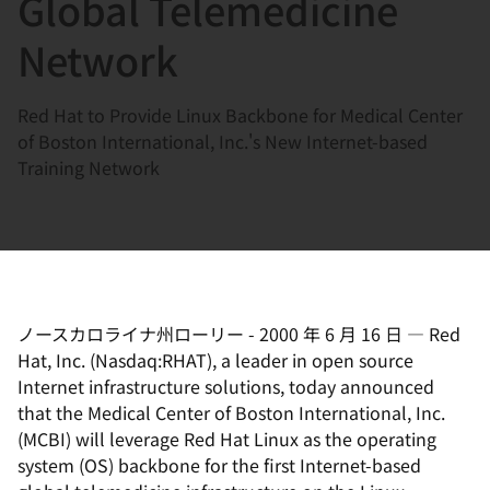
Global Telemedicine
選
択
Network
し
て
Red Hat to Provide Linux Backbone for Medical Center
く
of Boston International, Inc.'s New Internet-based
だ
Training Network
さ
い
ノースカロライナ州ローリー
-
2000 年 6 月 16 日
—
Red
Hat, Inc. (Nasdaq:RHAT), a leader in open source
Internet infrastructure solutions, today announced
that the Medical Center of Boston International, Inc.
(MCBI) will leverage Red Hat Linux as the operating
system (OS) backbone for the first Internet-based