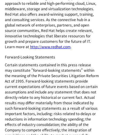
approach to reliable and high-performing cloud, Linux,
middleware, storage and virtualization technologies.
Red Hat also offers award-winning support, training,
and consulting services. As the connective hub in a
global network of enterprises, partners, and open
source communities, Red Hat helps create relevant,
innovative technologies that liberate resources for
growth and prepare customers for the future of IT.
Learn more at
http://www.redhat.com
.
Forward-Looking Statements
Certain statements contained in this press release
may constitute "forward-looking statements" within
the meaning of the Private Securities Litigation Reform
Act of 1995. Forward-looking statements provide
current expectations of future events based on certain
assumptions and include any statement that does not
directly relate to any historical or current fact. Actual
results may differ materially from those indicated by
such forward-looking statements as a result of various
important factors, including: risks related to delays or
reductions in information technology spending; the
effects of industry consolidation; the ability of the
Company to compete effectively; the integration of