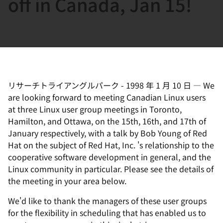
off in Canada, Jan 15!
選
択
し
て
く
だ
さ
リサーチトライアングルパーク
-
1998 年 1 月 10 日
—
We
are looking forward to meeting Canadian Linux users
い
at three Linux user group meetings in Toronto,
Hamilton, and Ottawa, on the 15th, 16th, and 17th of
January respectively, with a talk by Bob Young of Red
Hat on the subject of Red Hat, Inc. 's relationship to the
cooperative software development in general, and the
Linux community in particular. Please see the details of
the meeting in your area below.
We'd like to thank the managers of these user groups
for the flexibility in scheduling that has enabled us to