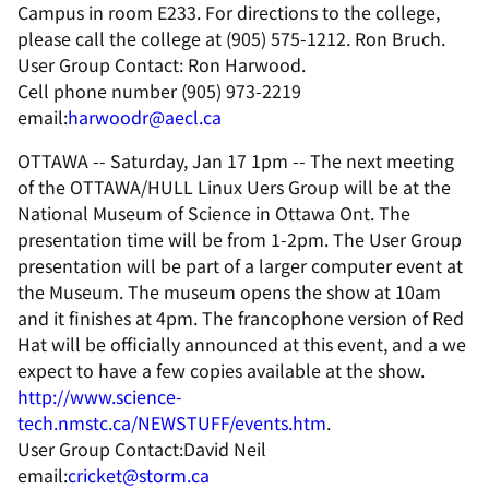
Campus in room E233. For directions to the college,
please call the college at (905) 575-1212. Ron Bruch.
User Group Contact: Ron Harwood.
Cell phone number (905) 973-2219
email:
harwoodr@aecl.ca
OTTAWA -- Saturday, Jan 17 1pm -- The next meeting
of the OTTAWA/HULL Linux Uers Group will be at the
National Museum of Science in Ottawa Ont. The
presentation time will be from 1-2pm. The User Group
presentation will be part of a larger computer event at
the Museum. The museum opens the show at 10am
and it finishes at 4pm. The francophone version of Red
Hat will be officially announced at this event, and a we
expect to have a few copies available at the show.
http://www.science-
tech.nmstc.ca/NEWSTUFF/events.htm
.
User Group Contact:David Neil
email:
cricket@storm.ca