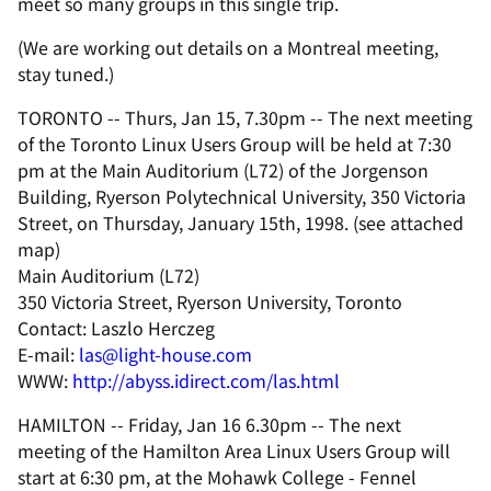
meet so many groups in this single trip.
(We are working out details on a Montreal meeting,
stay tuned.)
TORONTO -- Thurs, Jan 15, 7.30pm -- The next meeting
of the Toronto Linux Users Group will be held at 7:30
pm at the Main Auditorium (L72) of the Jorgenson
Building, Ryerson Polytechnical University, 350 Victoria
Street, on Thursday, January 15th, 1998. (see attached
map)
Main Auditorium (L72)
350 Victoria Street, Ryerson University, Toronto
Contact: Laszlo Herczeg
E-mail:
las@light-house.com
WWW:
http://abyss.idirect.com/las.html
HAMILTON -- Friday, Jan 16 6.30pm -- The next
meeting of the Hamilton Area Linux Users Group will
start at 6:30 pm, at the Mohawk College - Fennel