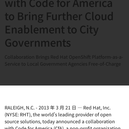
with Code for America
選
択
to Bring Further Cloud
し
Enablement to City
て
く
Governments
だ
さ
Collaboration Brings Red Hat OpenShift Platform-as-a-
い
Service to Local Government Agencies Free-of-Charge
RALEIGH, N.C.
-
2013 年 3 月 21 日
—
Red Hat, Inc.
(NYSE: RHT), the world's leading provider of open
source solutions, today announced a collaboration
with Code for America (CfA), a non-profit organization