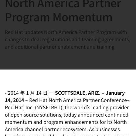
North America Partner
選
択
Program Momentum
し
て
Red Hat updates North America Partner Program with
く
changes to deal registrations and teaming agreements,
だ
and additional partner enablement and training
さ
い
-
2014 年 1 月 14 日
—
SCOTTSDALE, ARIZ. – January
14, 2014
– Red Hat North America Partner Conference–
Red Hat, Inc. (NYSE: RHT), the world’s leading provider
of open source solutions, today announced continued
momentum and program enhancements for its North
America channel partner ecosystem. As businesses