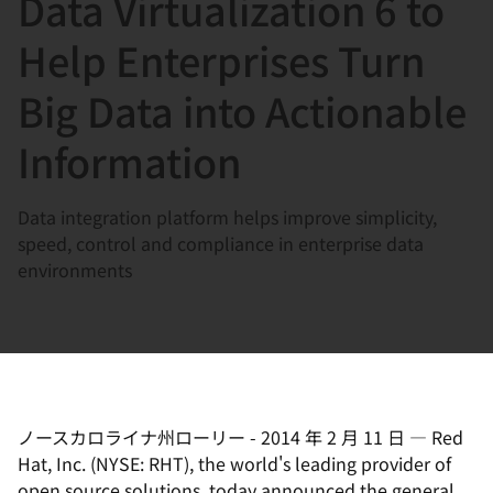
Data Virtualization 6 to
選
択
Help Enterprises Turn
し
Big Data into Actionable
て
く
Information
だ
さ
Data integration platform helps improve simplicity,
い
speed, control and compliance in enterprise data
environments
ノースカロライナ州ローリー
-
2014 年 2 月 11 日
—
Red
Hat, Inc. (NYSE: RHT), the world's leading provider of
open source solutions, today announced the general