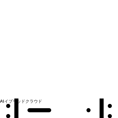
自動化
自動化を拡張して、テクノロジー、チーム、環境を統
合します。
ユースケース