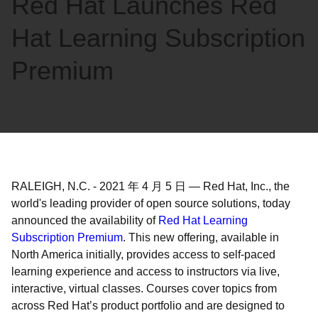
Red Hat Launches Red
語
を
Hat Learning Subscription
選
択
Premium
し
て
く
だ
さ
い
RALEIGH, N.C.
-
2021 年 4 月 5 日
—
Red Hat, Inc., the
world's leading provider of open source solutions, today
announced the availability of
Red Hat Learning
Subscription Premium
. This new offering, available in
North America initially, provides access to self-paced
learning experience and access to instructors via live,
interactive, virtual classes. Courses cover topics from
across Red Hat’s product portfolio and are designed to