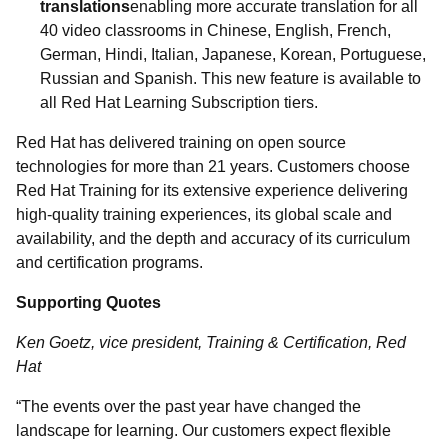
translations
enabling more accurate translation for all
40 video classrooms in Chinese, English, French,
German, Hindi, Italian, Japanese, Korean, Portuguese,
Russian and Spanish. This new feature is available to
all Red Hat Learning Subscription tiers.
Red Hat has delivered training on open source
technologies for more than 21 years. Customers choose
Red Hat Training for its extensive experience delivering
high-quality training experiences, its global scale and
availability, and the depth and accuracy of its curriculum
and certification programs.
Supporting Quotes
Ken Goetz, vice president, Training & Certification, Red
Hat
“
The events over the past year have changed the
landscape for learning. Our customers expect flexible