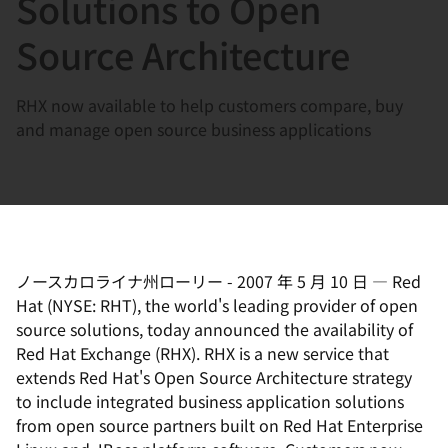
Solutions to Open
選
択
Source Architecture
し
て
RHX now available to help customers compare, buy
く
and manage open source business applications
だ
さ
い
ノースカロライナ州ローリー
-
2007 年 5 月 10 日
—
Red
Hat (NYSE: RHT), the world's leading provider of open
source solutions, today announced the availability of
Red Hat Exchange (RHX). RHX is a new service that
extends Red Hat's Open Source Architecture strategy
to include integrated business application solutions
from open source partners built on Red Hat Enterprise