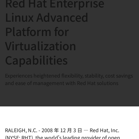
Red Hat Enterprise
選
択
Linux Advanced
し
Platform for
て
く
Virtualization
だ
さ
Capabilities
い
Experiences heightened flexibility, stability, cost savings
and ease of management with Red Hat solutions
RALEIGH, N.C.
-
2008 年 12 月 3 日
—
Red Hat, Inc.
(NYSE: RHT), the world's leading provider of open