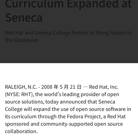
Curriculum Expanded at
選
択
Seneca
し
て
Red Hat and Seneca College Partner to Bring Fedora to
く
the Classroom
だ
さ
い
RALEIGH, N.C.
-
2008 年 5 月 21 日
—
Red Hat, Inc.
(NYSE: RHT), the world's leading provider of open
source solutions, today announced that Seneca
College will expand the use of open source software in
its curriculum through the Fedora Project, a Red Hat
sponsored and community-supported open source
collaboration.