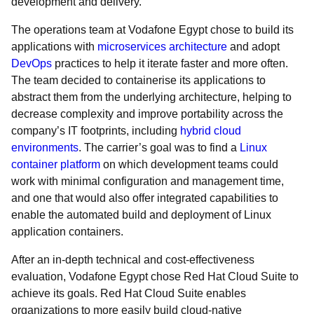
development and delivery.
The operations team at Vodafone Egypt chose to build its
applications with
microservices architecture
and adopt
DevOps
practices to help it iterate faster and more often.
The team decided to containerise its applications to
abstract them from the underlying architecture, helping to
decrease complexity and improve portability across the
company’s IT footprints, including
hybrid cloud
environments
. The carrier’s goal was to find a
Linux
container platform
on which development teams could
work with minimal configuration and management time,
and one that would also offer integrated capabilities to
enable the automated build and deployment of Linux
application containers.
After an in-depth technical and cost-effectiveness
evaluation, Vodafone Egypt chose Red Hat Cloud Suite to
achieve its goals. Red Hat Cloud Suite enables
organizations to more easily build cloud-native