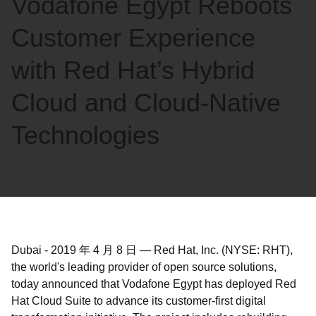
Vodafone Egypt Reboots
語
を
Customer Experience
選
択
with Red Hat’s Hybrid
し
Cloud and Cloud-Native
て
く
Technologies
だ
さ
い
Dubai
-
2019 年 4 月 8 日
—
Red Hat, Inc. (NYSE: RHT),
the world's leading provider of open source solutions,
today announced that Vodafone Egypt has deployed Red
Hat Cloud Suite to advance its customer-first digital