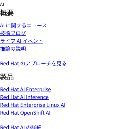
Skip
AI
to
概要
content
AI に関するニュース
技術ブログ
ライブ AI イベント
推論の説明
Red Hat のアプローチを見る
製品
Red Hat AI Enterprise
Red Hat AI Inference
Red Hat Enterprise Linux AI
Red Hat OpenShift AI
Red Hat AI の詳細