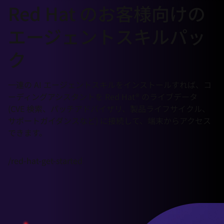
選
Red Hat のお客様向けの
択
エージェントスキルパッ
し
て
ク
く
だ
一連の AI エージェントスキルをインストールすれば、コ
さ
ーディングアシスタントを Red Hat® のライブデータ
い
(CVE 検索、パッチアドバイザリ、製品ライフサイクル、
サポートガイダンスなど) に接続して、端末からアクセス
できます。
/red-hat-get-started