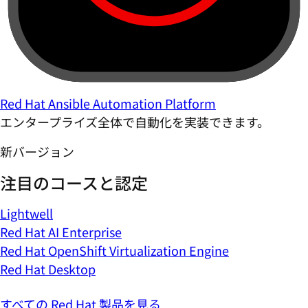
Red Hat Ansible Automation Platform
エンタープライズ全体で自動化を実装できます。
新バージョン
注目のコースと認定
Lightwell
Red Hat AI Enterprise
Red Hat OpenShift Virtualization Engine
Red Hat Desktop
すべての Red Hat 製品を見る