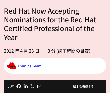
選
Red Hat Now Accepting
択
し
Nominations for the Red Hat
て
Certified Professional of the
く
Year
だ
さ
い
2012 年 4 月 23 日
3
分 (読了時間の目安)
Training Team
共有
RSS を購読する