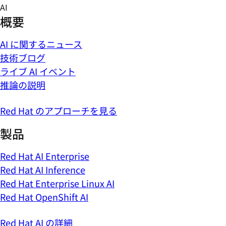
Skip
AI
to
概要
content
AI に関するニュース
技術ブログ
ライブ AI イベント
推論の説明
Red Hat のアプローチを見る
製品
Red Hat AI Enterprise
Red Hat AI Inference
Red Hat Enterprise Linux AI
Red Hat OpenShift AI
Red Hat AI の詳細