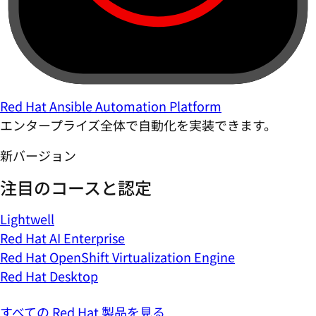
Red Hat Ansible Automation Platform
エンタープライズ全体で自動化を実装できます。
新バージョン
注目のコースと認定
Lightwell
Red Hat AI Enterprise
Red Hat OpenShift Virtualization Engine
Red Hat Desktop
すべての Red Hat 製品を見る