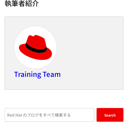
執筆者紹介
Training Team
Enter
Search
keywords
here