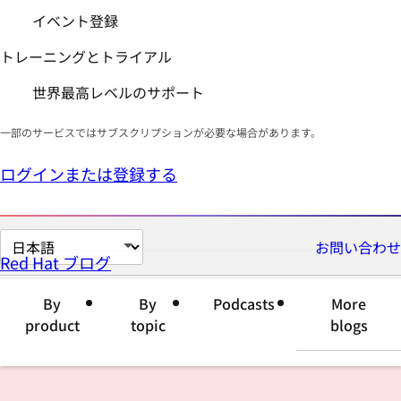
イベント登録
トレーニングとトライアル
世界最高レベルのサポート
一部のサービスではサブスクリプションが必要な場合があります。
ログインまたは登録する
ペ
お問い合わせ
Red Hat ブログ
ー
ジ
By
By
Podcasts
More
の
product
topic
blogs
言
語
を