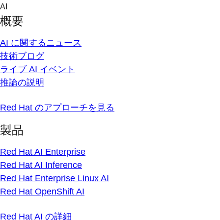
Skip
AI
to
概要
content
AI に関するニュース
技術ブログ
ライブ AI イベント
推論の説明
Red Hat のアプローチを見る
製品
Red Hat AI Enterprise
Red Hat AI Inference
Red Hat Enterprise Linux AI
Red Hat OpenShift AI
Red Hat AI の詳細