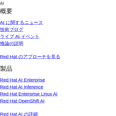
Skip
AI
to
概要
content
AI に関するニュース
技術ブログ
ライブ AI イベント
推論の説明
Red Hat のアプローチを見る
製品
Red Hat AI Enterprise
Red Hat AI Inference
Red Hat Enterprise Linux AI
Red Hat OpenShift AI
Red Hat AI の詳細