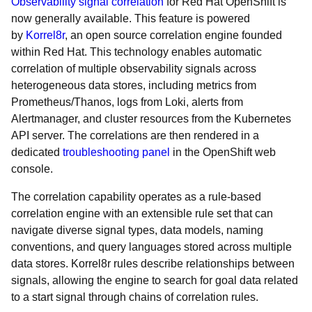
Observability signal correlation
for Red Hat OpenShift is
now generally available. This feature is powered
by
Korrel8r
, an open source correlation engine founded
within Red Hat. This technology enables automatic
correlation of multiple observability signals across
heterogeneous data stores, including metrics from
Prometheus/Thanos, logs from Loki, alerts from
Alertmanager, and cluster resources from the Kubernetes
API server. The correlations are then rendered in a
dedicated
troubleshooting panel
in the OpenShift web
console.
The correlation capability operates as a rule-based
correlation engine with an extensible rule set that can
navigate diverse signal types, data models, naming
conventions, and query languages stored across multiple
data stores. Korrel8r rules describe relationships between
signals, allowing the engine to search for goal data related
to a start signal through chains of correlation rules.