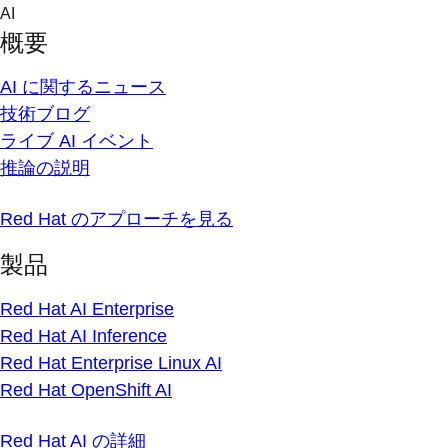
Skip
AI
to
概要
content
AI に関するニュース
技術ブログ
ライブ AI イベント
推論の説明
Red Hat のアプローチを見る
製品
Red Hat AI Enterprise
Red Hat AI Inference
Red Hat Enterprise Linux AI
Red Hat OpenShift AI
Red Hat AI の詳細