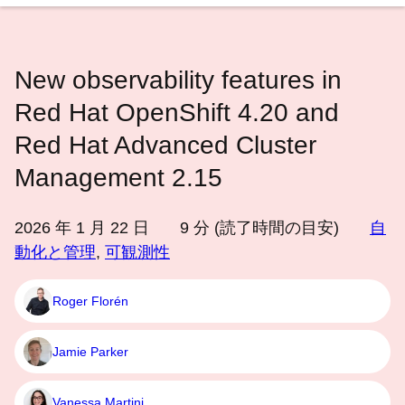
語
を
選
New observability features in
択
し
Red Hat OpenShift 4.20 and
て
Red Hat Advanced Cluster
く
Management 2.15
だ
さ
い
2026 年 1 月 22 日
9
分 (読了時間の目安)
自
動化と管理
,
可観測性
Roger Florén
Jamie Parker
Vanessa Martini