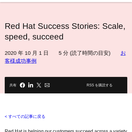
語
を
選
Red Hat Success Stories: Scale,
択
し
speed, succeed
て
く
2020 年 10 月 1 日
5
分 (読了時間の目安)
お
だ
客様成功事例
さ
い
共有
RSS を購読する
すべての記事に戻る
Red Hat is helping our customers succeed across a variety