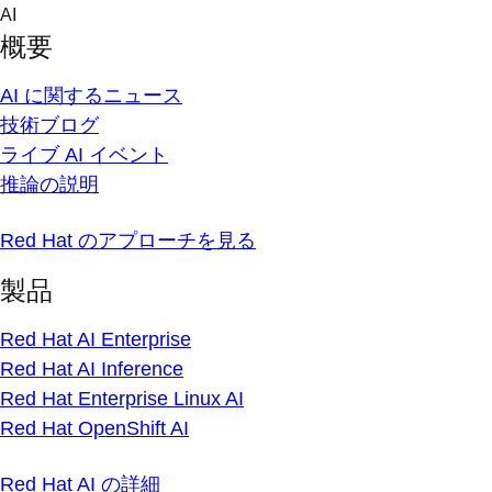
Skip
AI
to
概要
content
AI に関するニュース
技術ブログ
ライブ AI イベント
推論の説明
Red Hat のアプローチを見る
製品
Red Hat AI Enterprise
Red Hat AI Inference
Red Hat Enterprise Linux AI
Red Hat OpenShift AI
Red Hat AI の詳細