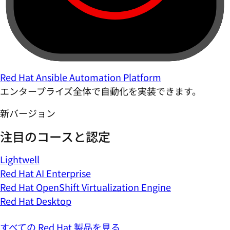
Red Hat Ansible Automation Platform
エンタープライズ全体で自動化を実装できます。
新バージョン
注目のコースと認定
Lightwell
Red Hat AI Enterprise
Red Hat OpenShift Virtualization Engine
Red Hat Desktop
すべての Red Hat 製品を見る