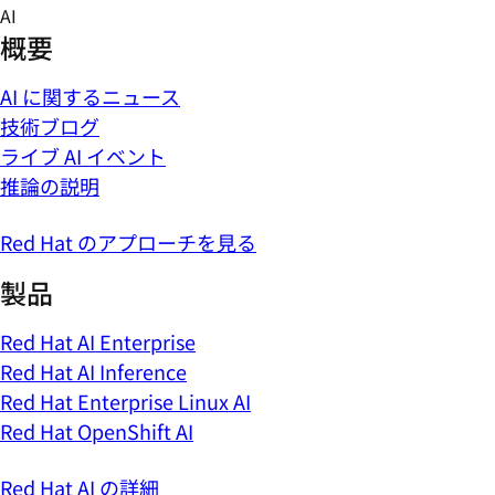
Skip
AI
to
概要
content
AI に関するニュース
技術ブログ
ライブ AI イベント
推論の説明
Red Hat のアプローチを見る
製品
Red Hat AI Enterprise
Red Hat AI Inference
Red Hat Enterprise Linux AI
Red Hat OpenShift AI
Red Hat AI の詳細