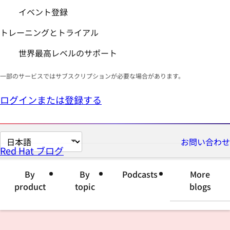
イベント登録
トレーニングとトライアル
世界最高レベルのサポート
一部のサービスではサブスクリプションが必要な場合があります。
ログインまたは登録する
ペ
お問い合わせ
Red Hat ブログ
ー
ジ
By
By
Podcasts
More
の
product
topic
blogs
言
語
を