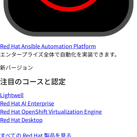
Red Hat Ansible Automation Platform
エンタープライズ全体で自動化を実装できます。
新バージョン
注目のコースと認定
Lightwell
Red Hat AI Enterprise
Red Hat OpenShift Virtualization Engine
Red Hat Desktop
すべての Red Hat 製品を見る