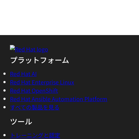
Work phone
*
Company
*
Department
*
Job role
*
Country/Region
*
Red Hat may use your personal data to inform you about its