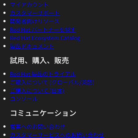
products, services, and events.
Notify me about products, services, and events.
You can stop receiving marketing emails by
clicking the unsubscribe link in each email or
withdrawing your consent at any time in the
preference center
. See
privacy statement
for
details.
Submit
プラットフォーム
Red Hat AI