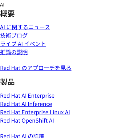
Skip
AI
to
概要
content
AI に関するニュース
技術ブログ
ライブ AI イベント
推論の説明
Red Hat のアプローチを見る
製品
Red Hat AI Enterprise
Red Hat AI Inference
Red Hat Enterprise Linux AI
Red Hat OpenShift AI
Red Hat AI の詳細