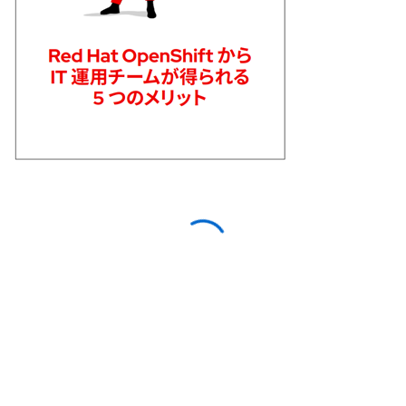
First name
*
Last name
*
Work email
*