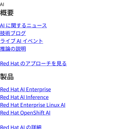
Skip
AI
to
概要
content
AI に関するニュース
技術ブログ
ライブ AI イベント
推論の説明
Red Hat のアプローチを見る
製品
Red Hat AI Enterprise
Red Hat AI Inference
Red Hat Enterprise Linux AI
Red Hat OpenShift AI
Red Hat AI の詳細