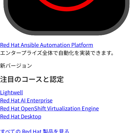
Red Hat Ansible Automation Platform
エンタープライズ全体で自動化を実装できます。
新バージョン
注目のコースと認定
Lightwell
Red Hat AI Enterprise
Red Hat OpenShift Virtualization Engine
Red Hat Desktop
すべての Red Hat 製品を見る