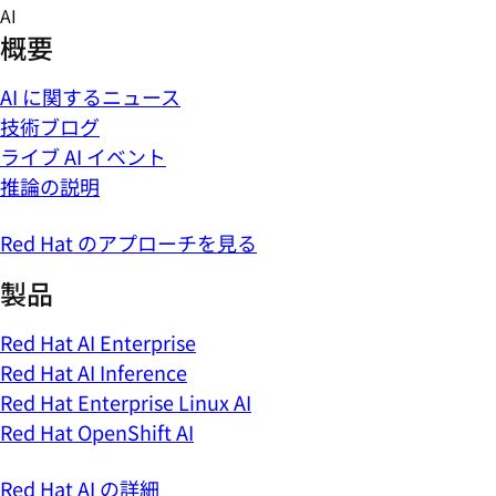
Skip
AI
to
概要
content
AI に関するニュース
技術ブログ
ライブ AI イベント
推論の説明
Red Hat のアプローチを見る
製品
Red Hat AI Enterprise
Red Hat AI Inference
Red Hat Enterprise Linux AI
Red Hat OpenShift AI
Red Hat AI の詳細