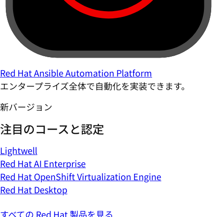
Red Hat Ansible Automation Platform
エンタープライズ全体で自動化を実装できます。
新バージョン
注目のコースと認定
Lightwell
Red Hat AI Enterprise
Red Hat OpenShift Virtualization Engine
Red Hat Desktop
すべての Red Hat 製品を見る