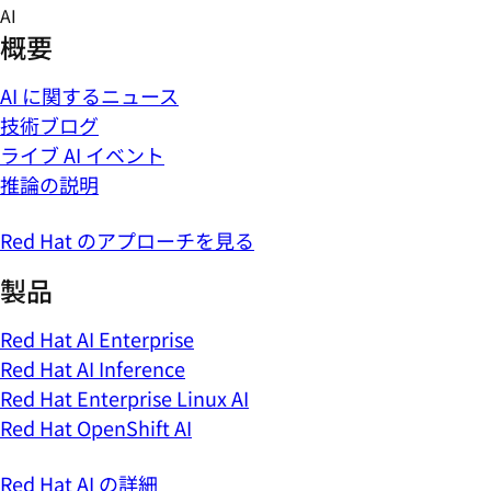
Skip
AI
to
概要
content
AI に関するニュース
技術ブログ
ライブ AI イベント
推論の説明
Red Hat のアプローチを見る
製品
Red Hat AI Enterprise
Red Hat AI Inference
Red Hat Enterprise Linux AI
Red Hat OpenShift AI
Red Hat AI の詳細