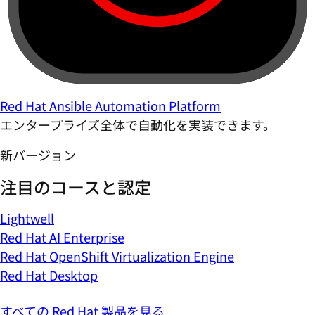
Red Hat Ansible Automation Platform
エンタープライズ全体で自動化を実装できます。
新バージョン
注目のコースと認定
Lightwell
Red Hat AI Enterprise
Red Hat OpenShift Virtualization Engine
Red Hat Desktop
すべての Red Hat 製品を見る