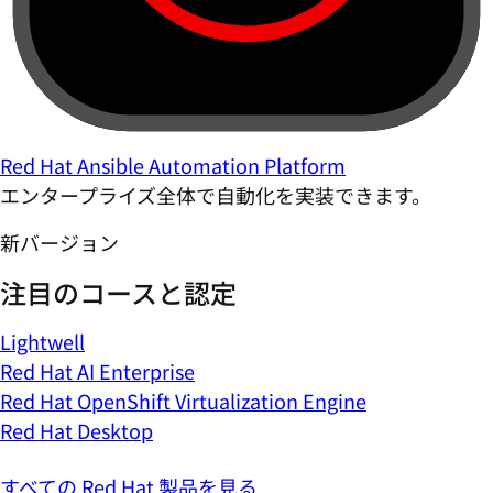
Red Hat Ansible Automation Platform
エンタープライズ全体で自動化を実装できます。
新バージョン
注目のコースと認定
Lightwell
Red Hat AI Enterprise
Red Hat OpenShift Virtualization Engine
Red Hat Desktop
すべての Red Hat 製品を見る