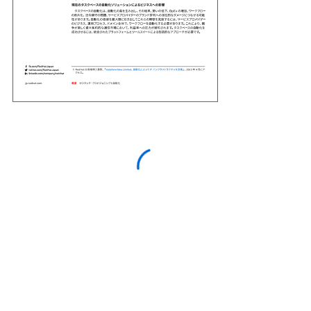
First name
*
Last name
*
Work email
*