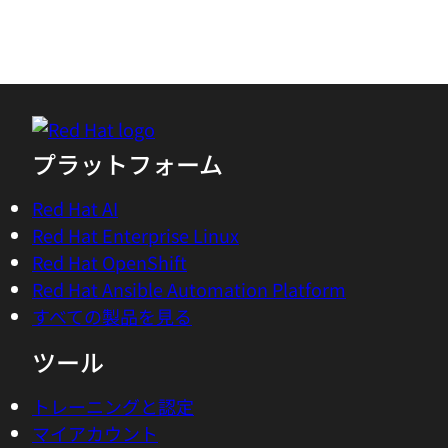
Work phone
*
Company
*
Department
*
Job role
*
Country/Region
*
Red Hat may use your personal data to inform you about its
products, services, and events.