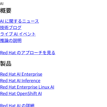
Skip
AI
to
概要
content
AI に関するニュース
技術ブログ
ライブ AI イベント
推論の説明
Red Hat のアプローチを見る
製品
Red Hat AI Enterprise
Red Hat AI Inference
Red Hat Enterprise Linux AI
Red Hat OpenShift AI
Red Hat AI の詳細