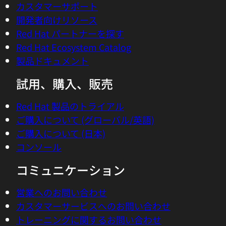
Notify me about products, services, and events.
You can stop receiving marketing emails by
clicking the unsubscribe link in each email or
withdrawing your consent at any time in the
preference center
. See
privacy statement
for
details.
Submit
プラットフォーム
Red Hat AI
Red Hat Enterprise Linux
Red Hat OpenShift