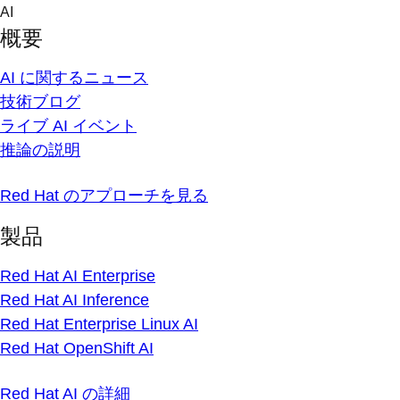
Skip
AI
to
概要
content
AI に関するニュース
技術ブログ
ライブ AI イベント
推論の説明
Red Hat のアプローチを見る
製品
Red Hat AI Enterprise
Red Hat AI Inference
Red Hat Enterprise Linux AI
Red Hat OpenShift AI
Red Hat AI の詳細