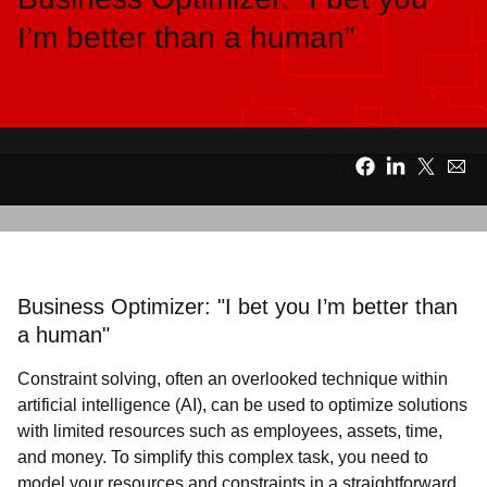
語
I’m better than a human”
を
選
択
し
て
共有
く
だ
さ
い
Business Optimizer: "I bet you I’m better than
a human"
Constraint solving, often an overlooked technique within
artificial intelligence (AI), can be used to optimize solutions
with limited resources such as employees, assets, time,
and money. To simplify this complex task, you need to
model your resources and constraints in a straightforward