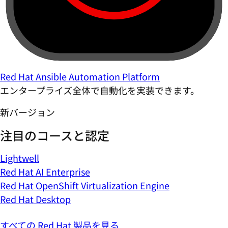
Red Hat Ansible Automation Platform
エンタープライズ全体で自動化を実装できます。
新バージョン
注目のコースと認定
Lightwell
Red Hat AI Enterprise
Red Hat OpenShift Virtualization Engine
Red Hat Desktop
すべての Red Hat 製品を見る