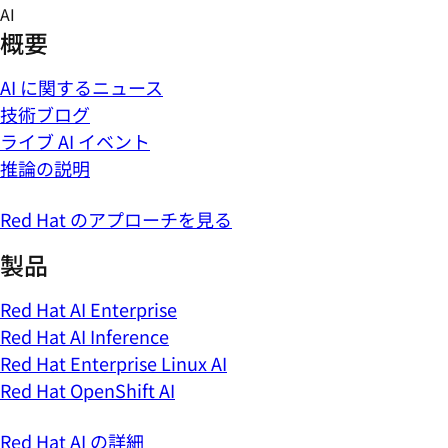
Skip
AI
to
概要
content
AI に関するニュース
技術ブログ
ライブ AI イベント
推論の説明
Red Hat のアプローチを見る
製品
Red Hat AI Enterprise
Red Hat AI Inference
Red Hat Enterprise Linux AI
Red Hat OpenShift AI
Red Hat AI の詳細