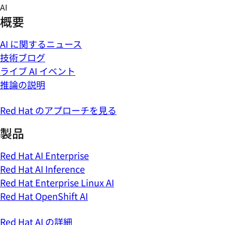
Skip
AI
to
概要
content
AI に関するニュース
技術ブログ
ライブ AI イベント
推論の説明
Red Hat のアプローチを見る
製品
Red Hat AI Enterprise
Red Hat AI Inference
Red Hat Enterprise Linux AI
Red Hat OpenShift AI
Red Hat AI の詳細