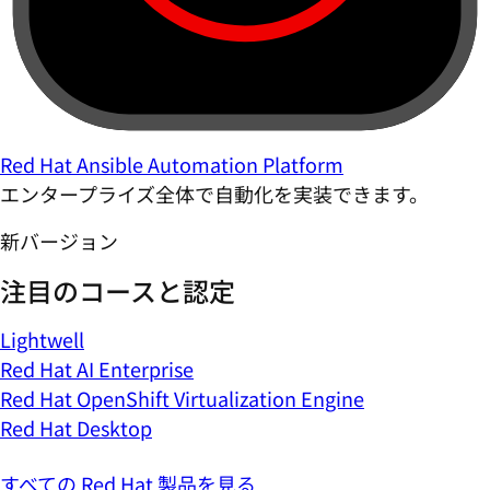
Red Hat Ansible Automation Platform
エンタープライズ全体で自動化を実装できます。
新バージョン
注目のコースと認定
Lightwell
Red Hat AI Enterprise
Red Hat OpenShift Virtualization Engine
Red Hat Desktop
すべての Red Hat 製品を見る