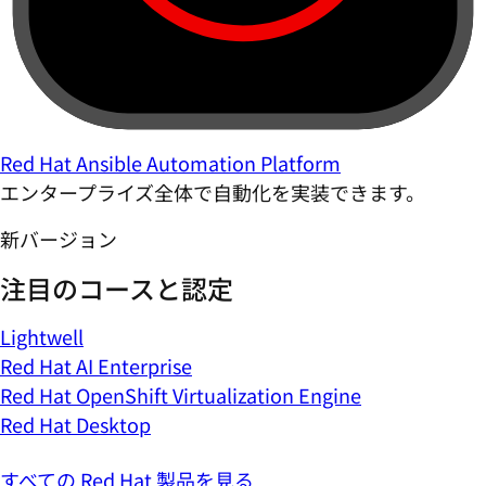
Red Hat Ansible Automation Platform
エンタープライズ全体で自動化を実装できます。
新バージョン
注目のコースと認定
Lightwell
Red Hat AI Enterprise
Red Hat OpenShift Virtualization Engine
Red Hat Desktop
すべての Red Hat 製品を見る