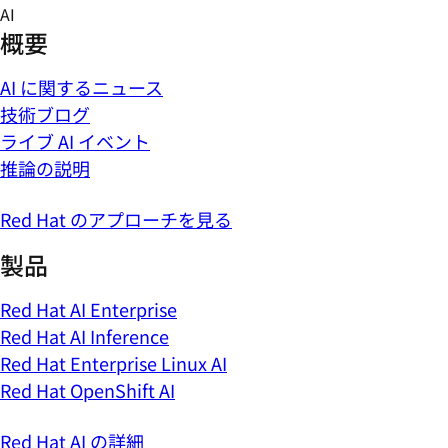
Skip
AI
to
概要
content
AI に関するニュース
技術ブログ
ライブ AI イベント
推論の説明
Red Hat のアプローチを見る
製品
Red Hat AI Enterprise
Red Hat AI Inference
Red Hat Enterprise Linux AI
Red Hat OpenShift AI
Red Hat AI の詳細