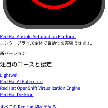
Red Hat Ansible Automation Platform
エンタープライズ全体で自動化を実装できます。
新バージョン
注目のコースと認定
Lightwell
Red Hat AI Enterprise
Red Hat OpenShift Virtualization Engine
Red Hat Desktop
すべての Red Hat 製品を見る