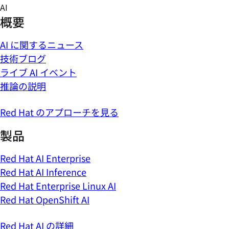
Skip
AI
to
概要
content
AI に関するニュース
技術ブログ
ライブ AI イベント
推論の説明
Red Hat のアプローチを見る
製品
Red Hat AI Enterprise
Red Hat AI Inference
Red Hat Enterprise Linux AI
Red Hat OpenShift AI
Red Hat AI の詳細