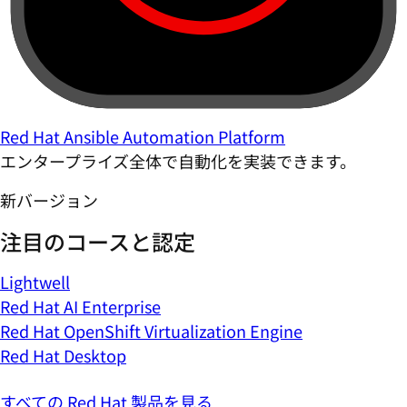
Red Hat Ansible Automation Platform
エンタープライズ全体で自動化を実装できます。
新バージョン
注目のコースと認定
Lightwell
Red Hat AI Enterprise
Red Hat OpenShift Virtualization Engine
Red Hat Desktop
すべての Red Hat 製品を見る