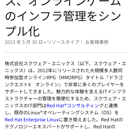
ス、オンラインゲーム
選
択
のインフラ管理をシン
し
プル化
て
く
2023 年 5 月 30 日
•
リソースタイプ： お客様事例
だ
さ
い
株式会社スクウェア・エニックス（以下、スクウェア・エ
ニックス）は、2012年にリリースされた大規模多人数同
時参加型オンラインRPG（MMORPG）タイトル『ドラゴ
ンクエストX オンライン』で非常に多くのプレイヤーを
サポートしてきました。魅力的な体験を支えるITインフラ
ストラクチャーの管理を簡便化するため、スクウェア・エ
ニックスのIT部門は
Red Hat®コンサルティン
グと連携
し、既存のLinux®オペレーティングシステム（OS）を
Red Hat Enterprise Linux
に置き換えました。Red Hatの
テクノロジーエキスパートがサポートし、Red Hatの