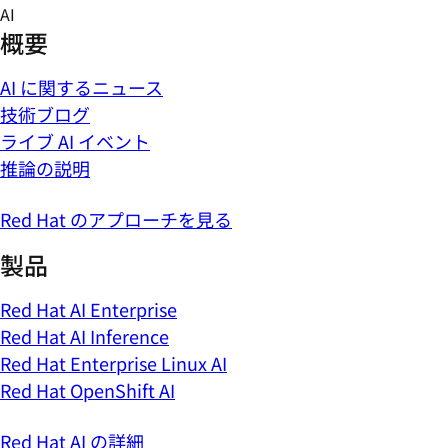
Skip
AI
to
概要
content
AI に関するニュース
技術ブログ
ライブ AI イベント
推論の説明
Red Hat のアプローチを見る
製品
Red Hat AI Enterprise
Red Hat AI Inference
Red Hat Enterprise Linux AI
Red Hat OpenShift AI
Red Hat AI の詳細