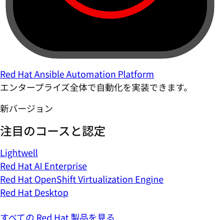
Red Hat Ansible Automation Platform
エンタープライズ全体で自動化を実装できます。
新バージョン
注目のコースと認定
Lightwell
Red Hat AI Enterprise
Red Hat OpenShift Virtualization Engine
Red Hat Desktop
すべての Red Hat 製品を見る