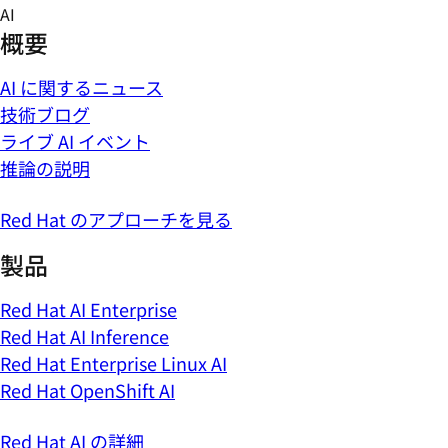
Skip
AI
to
概要
content
AI に関するニュース
技術ブログ
ライブ AI イベント
推論の説明
Red Hat のアプローチを見る
製品
Red Hat AI Enterprise
Red Hat AI Inference
Red Hat Enterprise Linux AI
Red Hat OpenShift AI
Red Hat AI の詳細