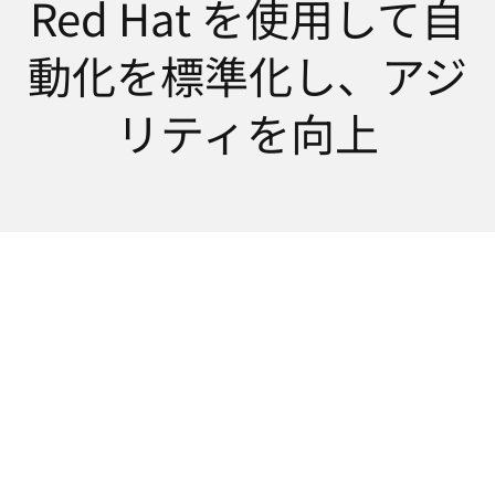
Red Hat を使用して自
選
択
動化を標準化し、アジ
し
て
リティを向上
く
だ
さ
い