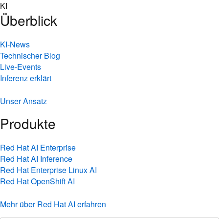
Skip
KI
to
Überblick
content
KI-News
Technischer Blog
Live-Events
Inferenz erklärt
Unser Ansatz
Produkte
Red Hat AI Enterprise
Red Hat AI Inference
Red Hat Enterprise Linux AI
Red Hat OpenShift AI
Mehr über Red Hat AI erfahren