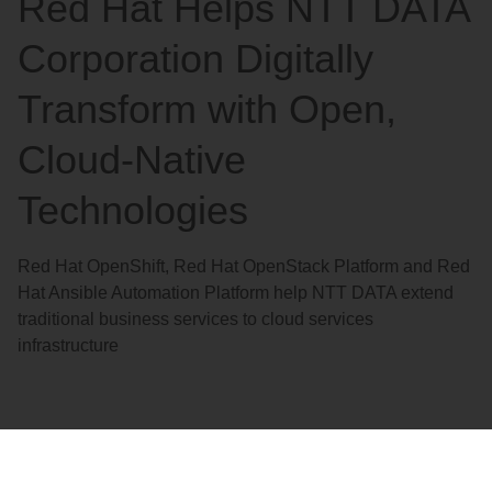
Red Hat Helps NTT DATA
語
を
Corporation Digitally
選
択
Transform with Open,
し
Cloud-Native
て
く
Technologies
だ
さ
Red Hat OpenShift, Red Hat OpenStack Platform and Red
い
Hat Ansible Automation Platform help NTT DATA extend
traditional business services to cloud services
infrastructure