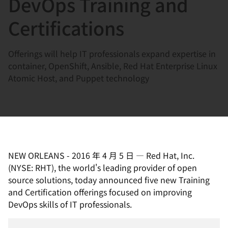
DevOps Training and
選
択
Certifications
し
て
Offerings will help IT professionals expand expertise in
く
container, OpenShift, Ansible, Red Hat Enterprise Linux
だ
Atomic Host, and Puppet technology
さ
い
NEW ORLEANS
-
2016 年 4 月 5 日
—
Red Hat, Inc.
(NYSE: RHT), the world's leading provider of open
source solutions, today announced five new Training
and Certification offerings focused on improving
DevOps skills of IT professionals.