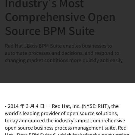
Industry's Most
選
択
Comprehensive Open
し
Source BPM Suite
て
く
だ
Red Hat JBoss BPM Suite enables businesses to
さ
automate processes and decisions, and respond to
い
changing market conditions more quickly and easily
-
2014 年 3 月 4 日
—
Red Hat, Inc. (NYSE: RHT), the
world's leading provider of open source solutions,
today announced the industry’s most comprehensive
open source business process management suite, Red
Hat JBoss BPM Suite 6, which includes the next version