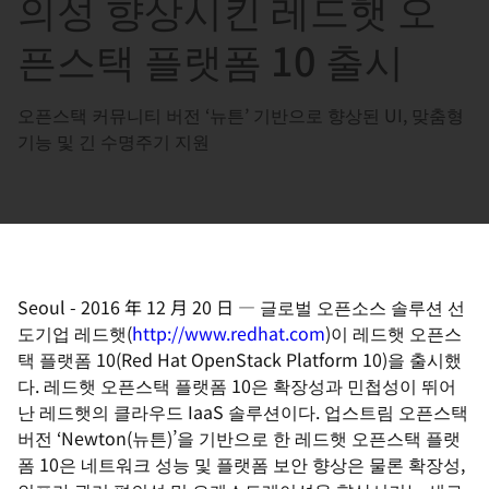
의성 향상시킨 레드햇 오
選
択
픈스택 플랫폼 10 출시
し
て
오픈스택 커뮤니티 버전 ‘뉴튼’ 기반으로 향상된 UI, 맞춤형
く
기능 및 긴 수명주기 지원
だ
さ
い
Seoul
-
2016 年 12 月 20 日
—
글로벌 오픈소스 솔루션 선
도기업 레드햇(
http://www.redhat.com
)이 레드햇 오픈스
택 플랫폼 10(Red Hat OpenStack Platform 10)을 출시했
다. 레드햇 오픈스택 플랫폼 10은 확장성과 민첩성이 뛰어
난 레드햇의 클라우드 IaaS 솔루션이다. 업스트림 오픈스택
버전 ‘Newton(뉴튼)’을 기반으로 한 레드햇 오픈스택 플랫
폼 10은 네트워크 성능 및 플랫폼 보안 향상은 물론 확장성,