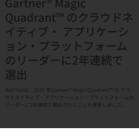
Gartner® Magic
選
択
Quadrant™ のクラウドネ
し
イティブ・ アプリケーシ
て
く
ョン・プラットフォーム
だ
さ
のリーダーに2年連続で
い
選出
Red Hatは、2025 年Gartner® Magic Quadrant™ の クラ
ウドネイティブ・アプリケーション・プラットフォームの
リーダーに2年連続で選出されたことを発表しました。