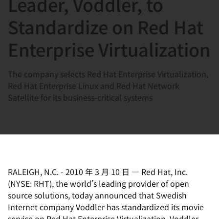
Leader, Voddler, to
選
択
Standardize on Red Hat
し
Enterprise Virtualization
て
く
だ
The company selects Red Hat Enterprise Virtualization,
さ
Red Hat Enterprise Linux and Red Hat Network
い
Satellite for its business-critical systems
RALEIGH, N.C.
-
2010 年 3 月 10 日
—
Red Hat, Inc.
(NYSE: RHT), the world’s leading provider of open
source solutions, today announced that Swedish
Internet company Voddler has standardized its movie
service on Red Hat Enterprise Virtualization. Voddler