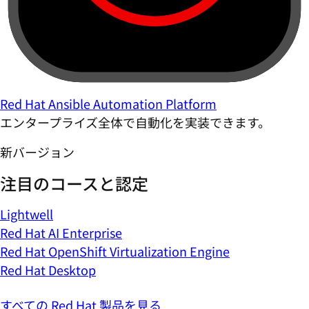
Red Hat Ansible Automation Platform
エンタープライズ全体で自動化を実装できます。
新バージョン
注目のコースと認定
Lightwell
Red Hat AI Enterprise
Red Hat OpenShift Virtualization Engine
Red Hat Desktop
すべての Red Hat 製品を見る