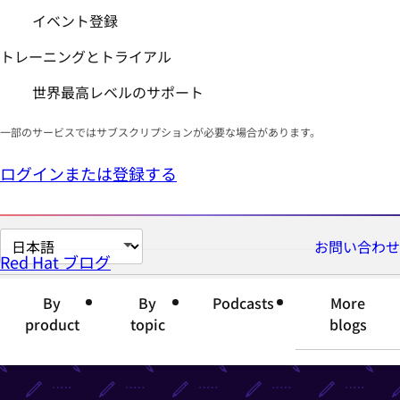
イベント登録
トレーニングとトライアル
世界最高レベルのサポート
一部のサービスではサブスクリプションが必要な場合があります。
ログインまたは登録する
ペ
お問い合わせ
Red Hat ブログ
ー
ジ
By
By
Podcasts
More
の
product
topic
blogs
言
語
を