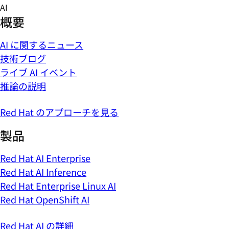
Skip
AI
to
概要
content
AI に関するニュース
技術ブログ
ライブ AI イベント
推論の説明
Red Hat のアプローチを見る
製品
Red Hat AI Enterprise
Red Hat AI Inference
Red Hat Enterprise Linux AI
Red Hat OpenShift AI
Red Hat AI の詳細