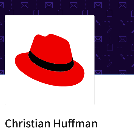
選
択
し
て
く
だ
さ
い
Christian Huffman