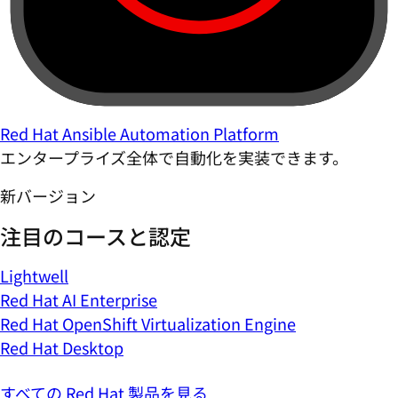
Red Hat Ansible Automation Platform
エンタープライズ全体で自動化を実装できます。
新バージョン
注目のコースと認定
Lightwell
Red Hat AI Enterprise
Red Hat OpenShift Virtualization Engine
Red Hat Desktop
すべての Red Hat 製品を見る