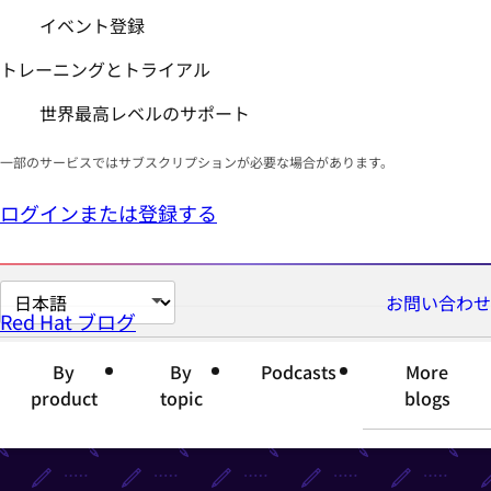
イベント登録
トレーニングとトライアル
世界最高レベルのサポート
一部のサービスではサブスクリプションが必要な場合があります。
ログインまたは登録する
ペ
お問い合わせ
Red Hat ブログ
ー
ジ
By
By
Podcasts
More
の
product
topic
blogs
言
語
を