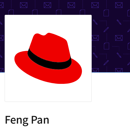
選
択
し
て
く
だ
さ
い
Feng Pan