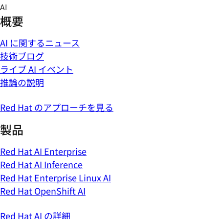
Skip
AI
to
概要
content
AI に関するニュース
技術ブログ
ライブ AI イベント
推論の説明
Red Hat のアプローチを見る
製品
Red Hat AI Enterprise
Red Hat AI Inference
Red Hat Enterprise Linux AI
Red Hat OpenShift AI
Red Hat AI の詳細