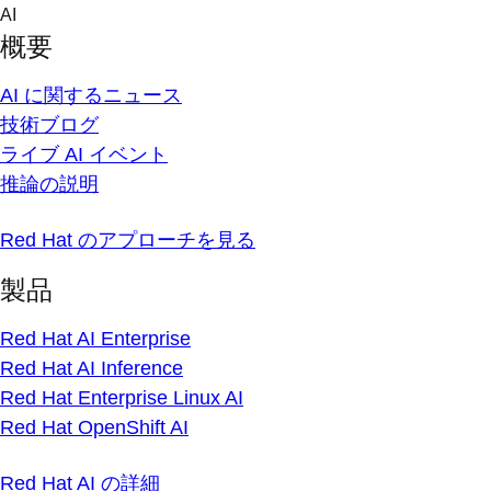
Skip
AI
to
概要
content
AI に関するニュース
技術ブログ
ライブ AI イベント
推論の説明
Red Hat のアプローチを見る
製品
Red Hat AI Enterprise
Red Hat AI Inference
Red Hat Enterprise Linux AI
Red Hat OpenShift AI
Red Hat AI の詳細