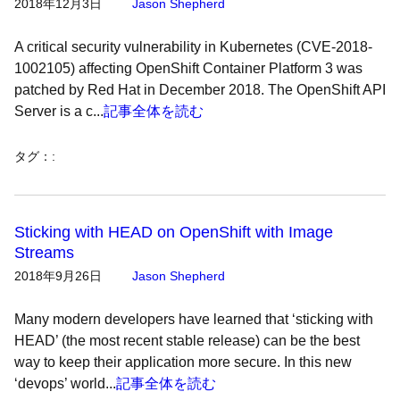
2018年12月3日
Jason Shepherd
A critical security vulnerability in Kubernetes (CVE-2018-
1002105) affecting OpenShift Container Platform 3 was
patched by Red Hat in December 2018. The OpenShift API
Server is a c...
記事全体を読む
タグ：
:
Sticking with HEAD on OpenShift with Image
Streams
2018年9月26日
Jason Shepherd
Many modern developers have learned that ‘sticking with
HEAD’ (the most recent stable release) can be the best
way to keep their application more secure. In this new
‘devops’ world...
記事全体を読む