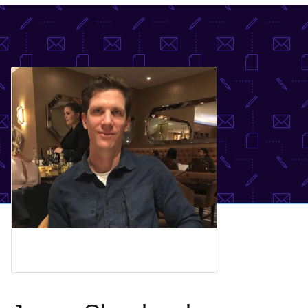
語
を
選
択
し
て
く
だ
さ
い