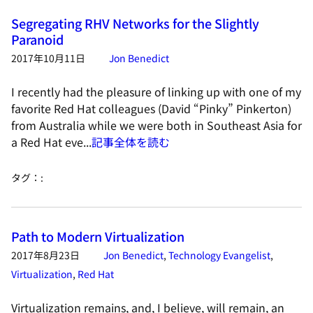
Segregating RHV Networks for the Slightly
Paranoid
2017年10月11日
Jon Benedict
I recently had the pleasure of linking up with one of my
favorite Red Hat colleagues (David “Pinky” Pinkerton)
from Australia while we were both in Southeast Asia for
a Red Hat eve...
記事全体を読む
タグ：
:
Path to Modern Virtualization
2017年8月23日
Jon Benedict
,
Technology Evangelist
,
Virtualization
,
Red Hat
Virtualization remains, and, I believe, will remain, an