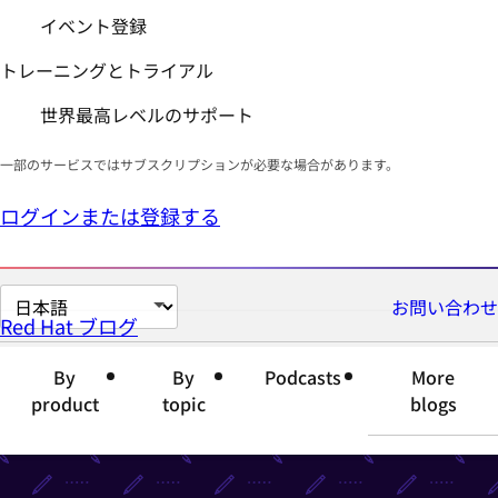
イベント登録
トレーニングとトライアル
世界最高レベルのサポート
一部のサービスではサブスクリプションが必要な場合があります。
ログインまたは登録する
ペ
お問い合わせ
Red Hat ブログ
ー
ジ
By
By
Podcasts
More
の
product
topic
blogs
言
語
を