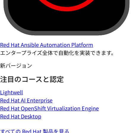
Red Hat Ansible Automation Platform
エンタープライズ全体で自動化を実装できます。
新バージョン
注目のコースと認定
Lightwell
Red Hat AI Enterprise
Red Hat OpenShift Virtualization Engine
Red Hat Desktop
すべての Red Hat 製品を見る