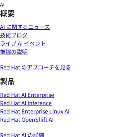
Skip
AI
to
概要
content
AI に関するニュース
技術ブログ
ライブ AI イベント
推論の説明
Red Hat のアプローチを見る
製品
Red Hat AI Enterprise
Red Hat AI Inference
Red Hat Enterprise Linux AI
Red Hat OpenShift AI
Red Hat AI の詳細