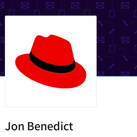
選
択
し
て
く
だ
さ
い
Jon Benedict