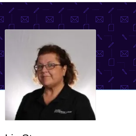
語
を
選
択
し
て
く
だ
さ
い