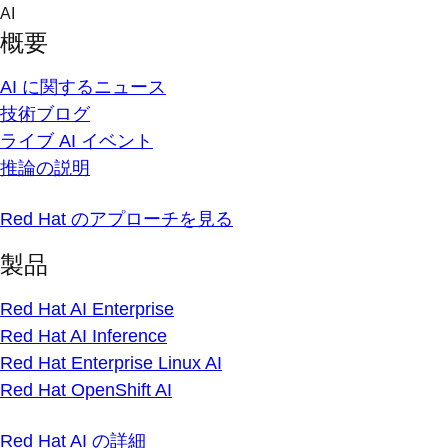
Skip
AI
to
概要
content
AI に関するニュース
技術ブログ
ライブ AI イベント
推論の説明
Red Hat のアプローチを見る
製品
Red Hat AI Enterprise
Red Hat AI Inference
Red Hat Enterprise Linux AI
Red Hat OpenShift AI
Red Hat AI の詳細