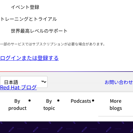
イベント登録
トレーニングとトライアル
世界最高レベルのサポート
一部のサービスではサブスクリプションが必要な場合があります。
ログインまたは登録する
ペ
お問い合わせ
Red Hat ブログ
ー
ジ
By
By
Podcasts
More
の
product
topic
blogs
言
語
を