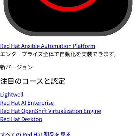
Red Hat Ansible Automation Platform
エンタープライズ全体で自動化を実装できます。
新バージョン
注目のコースと認定
Lightwell
Red Hat AI Enterprise
Red Hat OpenShift Virtualization Engine
Red Hat Desktop
すべての Red Hat 製品を見る