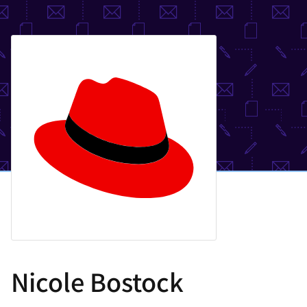
選
択
し
て
く
だ
さ
い
Nicole Bostock