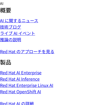
Skip
AI
to
概要
content
AI に関するニュース
技術ブログ
ライブ AI イベント
推論の説明
Red Hat のアプローチを見る
製品
Red Hat AI Enterprise
Red Hat AI Inference
Red Hat Enterprise Linux AI
Red Hat OpenShift AI
Red Hat AI の詳細