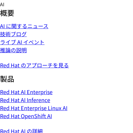
Skip
AI
to
概要
content
AI に関するニュース
技術ブログ
ライブ AI イベント
推論の説明
Red Hat のアプローチを見る
製品
Red Hat AI Enterprise
Red Hat AI Inference
Red Hat Enterprise Linux AI
Red Hat OpenShift AI
Red Hat AI の詳細