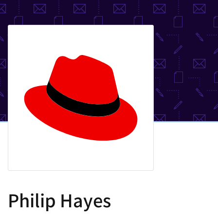
選
択
し
て
く
だ
さ
い
Philip Hayes