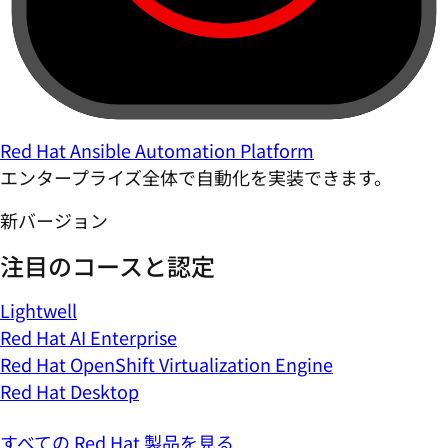
Red Hat Ansible Automation Platform
エンタープライズ全体で自動化を実装できます。
新バージョン
注目のコースと認定
Lightwell
Red Hat AI Enterprise
Red Hat OpenShift Virtualization Engine
Red Hat Desktop
すべての Red Hat 製品を見る