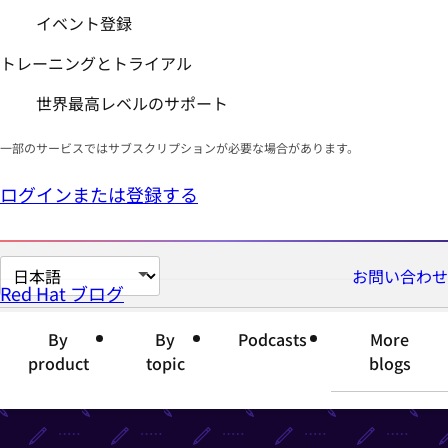
イベント登録
トレーニングとトライアル
世界最高レベルのサポート
一部のサービスではサブスクリプションが必要な場合があります。
ログインまたは登録する
ペ
お問い合わせ
Red Hat ブログ
ー
ジ
By
By
Podcasts
More
の
product
topic
blogs
言
語
を