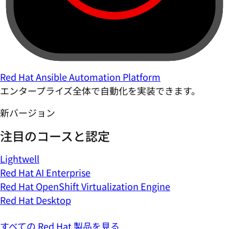
Red Hat Ansible Automation Platform
エンタープライズ全体で自動化を実装できます。
新バージョン
注目のコースと認定
Lightwell
Red Hat AI Enterprise
Red Hat OpenShift Virtualization Engine
Red Hat Desktop
すべての Red Hat 製品を見る