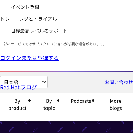
イベント登録
トレーニングとトライアル
世界最高レベルのサポート
一部のサービスではサブスクリプションが必要な場合があります。
ログインまたは登録する
ペ
お問い合わせ
Red Hat ブログ
ー
ジ
By
By
Podcasts
More
の
product
topic
blogs
言
語
を