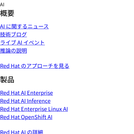
Skip
AI
to
概要
content
AI に関するニュース
技術ブログ
ライブ AI イベント
推論の説明
Red Hat のアプローチを見る
製品
Red Hat AI Enterprise
Red Hat AI Inference
Red Hat Enterprise Linux AI
Red Hat OpenShift AI
Red Hat AI の詳細