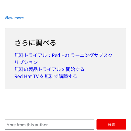
large financial institutions allowing him to acquire an
understanding of enterprise processes and security and
compliance requirements of large enterprise
View more
customers.
Raffaele has become part of the CNCF TAG Storage and
さらに調べる
contributed to the Cloud Native Disaster Recovery
whitepaper.
無料トライアル：Red Hat ラーニングサブスク
Recently Raffaele has been focusing on how to improve
リプション
the developer experience by implementing internal
無料の製品トライアルを開始する
development platforms (IDP).
Red Hat TV を無料で購読する
検索