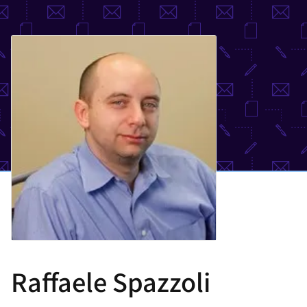
選
択
し
て
く
だ
さ
い
Raffaele Spazzoli