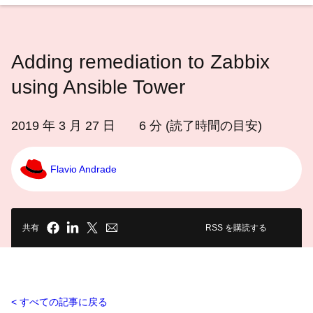
語
を
選
Adding remediation to Zabbix
択
し
using Ansible Tower
て
く
2019 年 3 月 27 日
6
分 (読了時間の目安)
だ
さ
Flavio Andrade
い
共有
RSS を購読する
すべての記事に戻る