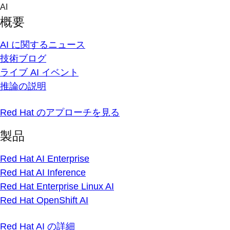
Skip
AI
to
概要
content
AI に関するニュース
技術ブログ
ライブ AI イベント
推論の説明
Red Hat のアプローチを見る
製品
Red Hat AI Enterprise
Red Hat AI Inference
Red Hat Enterprise Linux AI
Red Hat OpenShift AI
Red Hat AI の詳細